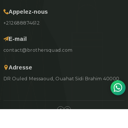
Appelez-nous
+212688874612
E-mail
contact@brothersquad.com
Adresse
DR Ouled Messaoud, Ouahat Sidi Brahim 40000
©Copyright 2026 Brothers Quad | Designed By
Hello World
Politique de confidentialité
Conditions Générales